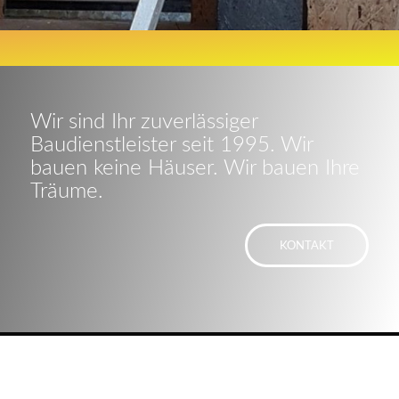
Wir sind Ihr zuverlässiger
Baudienstleister seit 1995. Wir
bauen keine Häuser. Wir bauen Ihre
Träume.
KONTAKT