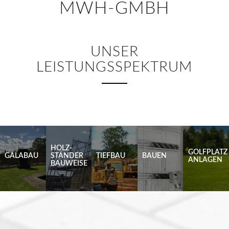
MWH-GMBH
UNSER
LEISTUNGSSPEKTRUM
HOLZ-
GO
GALABAU
STÄNDER
TIEFBAU
BAUEN
AN
BAUWEISE