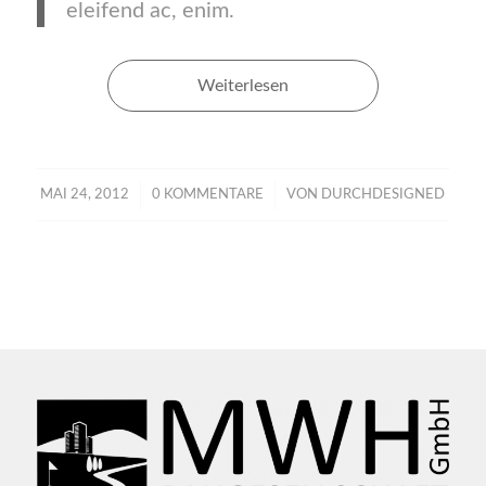
eleifend ac, enim.
Weiterlesen
/
/
MAI 24, 2012
0 KOMMENTARE
VON
DURCHDESIGNED